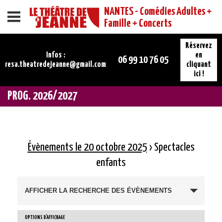
NANTES - Comédies Adultes +
Menu
Famille + Concerts
Réservez
Infos :
en
06 99 10 76 05
resa.theatredejeanne@gmail.com
cliquant
ici !
PROG. 2026/2027
Évènements le 20 octobre 2025
› Spectacles
enfants
AFFICHER LA RECHERCHE DES ÉVÈNEMENTS
OPTIONS D’AFFICHAGE