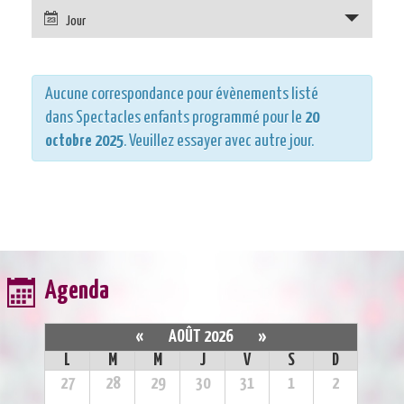
Jour
Aucune correspondance pour évènements listé
dans Spectacles enfants programmé pour le
20
octobre 2025
. Veuillez essayer avec autre jour.
Agenda
«
AOÛT 2026
»
L
M
M
J
V
S
D
27
28
29
30
31
1
2