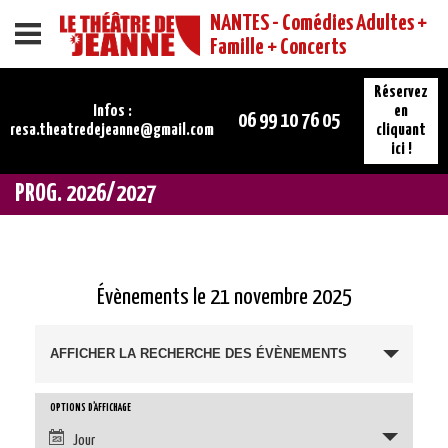
NANTES - Comédies Adultes +
Menu
Famille + Concerts
Réservez
Infos :
en
06 99 10 76 05
resa.theatredejeanne@gmail.com
cliquant
ici !
PROG. 2026/2027
Évènements le 21 novembre 2025
AFFICHER LA RECHERCHE DES ÉVÈNEMENTS
OPTIONS D’AFFICHAGE
Jour