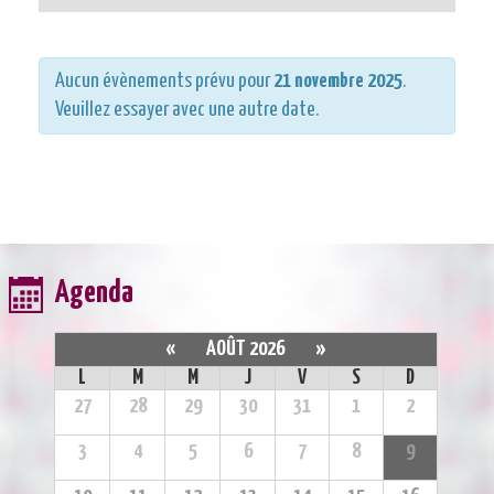
Aucun évènements prévu pour
21 novembre 2025
.
Veuillez essayer avec une autre date.
Agenda
«
AOÛT 2026
»
L
M
M
J
V
S
D
27
28
29
30
31
1
2
3
4
5
6
7
8
9