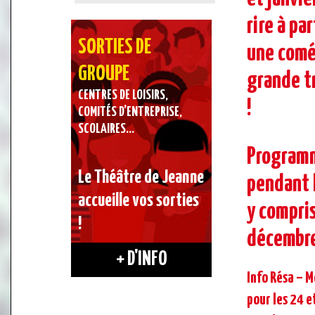
rire à pa
SORTIES DE
une
comé
GROUPE
grande t
CENTRES DE LOISIRS,
!
COMITÉS D’ENTREPRISE,
SCOLAIRES…
Programm
Le Théâtre de Jeanne
pendant 
accueille vos sorties
y compris
!
décembre
+ D'INFO
Info Résa – 
pour les 24 e