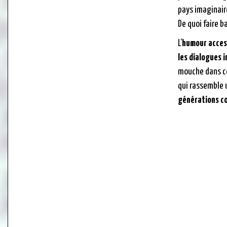
pays imaginaire
De quoi faire ba
L’
humour access
les dialogues i
mouche dans 
qui rassemble 
générations c