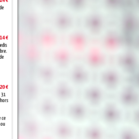
24 €
 de
14 €
redis
bre.
 de
20 €
t 31
 hors
e ce
 ou