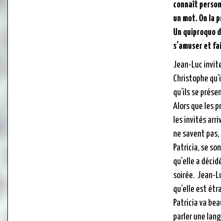
connaît person
un mot. On la 
Un quiproquo d
s’amuser et fai
Jean-Luc invite
Christophe qu’i
qu’ils se prés
Alors que les p
les invités arr
ne savent pas, 
Patricia, se so
qu’elle a décid
soirée. Jean-L
qu’elle est étr
Patricia va be
parler une lang