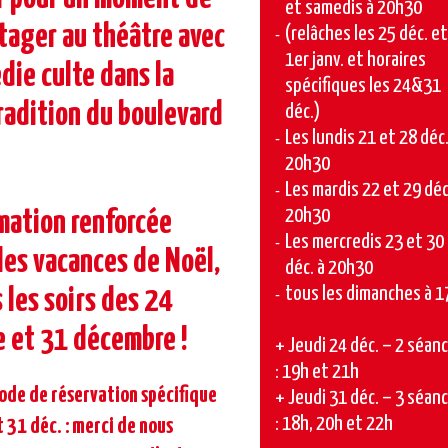
et samedis à 20h30
rtager au théâtre avec
(relâches les 25 déc. et
1er janv. et horaires
die culte dans la
spécifiques les 24&31
radition du boulevard
déc.)
Les lundis 21 et 28 déc.
20h30
Les mardis 22 et 29 déc
20h30
ation renforcée
Les mercredis 23 et 30
les vacances de Noël,
déc. à 20h30
tous les dimanches à 1
 les soirs des 24
 et 31 décembre !
+ Jeudi 24 déc. – 2 séan
: 19h et 21h
Mode de réservation spécifique
+ Jeudi 31 déc. – 3 séan
: 18h, 20h et 22h
t 31 déc. : merci de nous