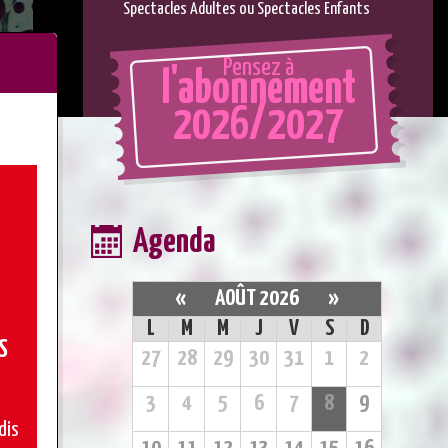
Spectacles Adultes ou Spectacles Enfants
Pensez à
l'abonnement
2026/2027
Agenda
«
AOÛT 2026
»
L
M
M
J
V
S
D
S
27
28
29
30
31
1
2
3
4
5
6
7
8
9
dis