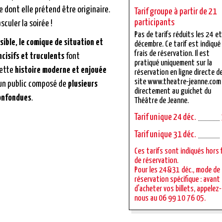
 dont elle prétend être originaire.
Tarif groupe à partir de 21
participants
sculer la soirée !
Pas de tarifs réduits les 24 e
ible, le comique de situation et
décembre. Ce tarif est indiqué
frais de réservation. Il est
ncisifs et truculents
font
pratiqué uniquement sur la
cette
histoire moderne et enjouée
réservation en ligne directe d
site www.theatre-jeanne.com
un public composé de
plusieurs
directement au guichet du
onfondues
.
Théâtre de Jeanne.
Tarif unique 24 déc.
Tarif unique 31 déc.
Ces tarifs sont indiqués hors 
de réservation.
Pour les 24&31 déc., mode de
réservation spécifique : avant
d'acheter vos billets, appelez-
nous au 06 99 10 76 05.