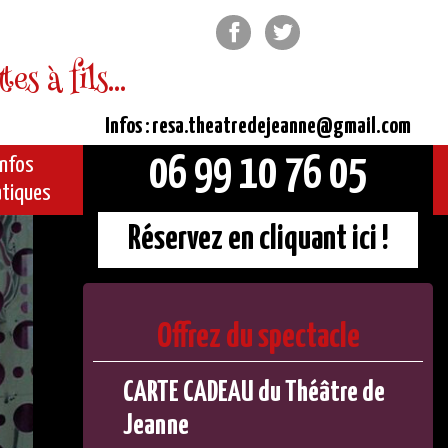
Facebook
Twitter
s à fils...
Infos : resa.theatredejeanne@gmail.com
06 99 10 76 05
Infos
atiques
Réservez en cliquant ici !
Offrez du spectacle
CARTE CADEAU du Théâtre de
Jeanne