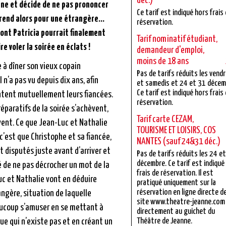
déc.)
ne et décide de ne pas prononcer
Ce tarif est indiqué hors frais
prend alors pour une étrangère…
réservation.
ont Patricia pourrait finalement
Tarif nominatif étudiant,
re voler la soirée en éclats !
demandeur d'emploi,
moins de 18 ans
 à dîner son vieux copain
Pas de tarifs réduits les vend
l n’a pas vu depuis dix ans, afin
et samedis et 24 et 31 décem
Ce tarif est indiqué hors frais
entent mutuellement leurs fiancées.
réservation.
réparatifs de la soirée s’achèvent,
Tarif carte CEZAM,
ivent. Ce que Jean-Luc et Nathalie
TOURISME ET LOISIRS, COS
c’est que Christophe et sa fiancée,
NANTES (sauf 24&31 déc.)
nt disputés juste avant d’arriver et
Pas de tarifs réduits les 24 e
décembre. Ce tarif est indiqué
é de ne pas décrocher un mot de la
frais de réservation. Il est
uc et Nathalie vont en déduire
pratiqué uniquement sur la
réservation en ligne directe d
angère, situation de laquelle
site www.theatre-jeanne.com
aucoup s’amuser en se mettant à
directement au guichet du
ue qui n’existe pas et en créant un
Théâtre de Jeanne.