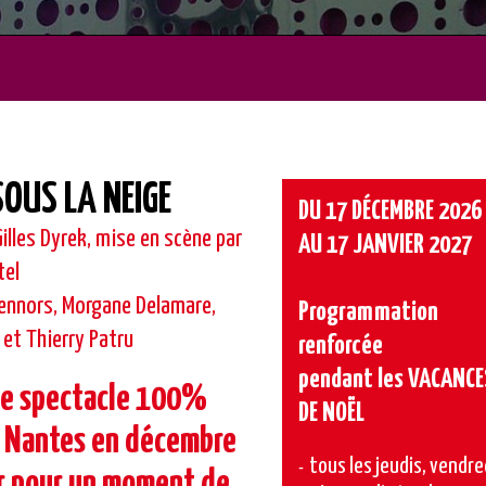
SOUS LA NEIGE
DU 17 DÉCEMBRE 2026
illes Dyrek, mise en scène par
AU 17 JANVIER 2027
tel
ennors, Morgane Delamare,
Programmation
et Thierry Patru
renforcée
pendant les VACANCE
ie spectacle 100%
DE NOËL
 Nantes en décembre
tous les jeudis, vendre
er pour un moment de