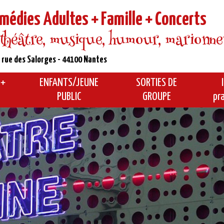
médies Adultes + Famille + Concerts
 théâtre, musique, humour, marionnette
 rue des Salorges - 44100 Nantes
 +
ENFANTS/JEUNE
SORTIES DE
PUBLIC
GROUPE
pr