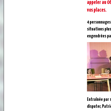
appeler au 0
vos places.
4 personnages 
situations plus
engendrées par
Entraînée par s
disputer, Patri