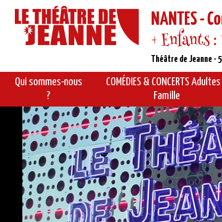
NANTES - Co
+ Enfants :
Théâtre de Jeanne - 5
Qui sommes-nous
COMÉDIES & CONCERTS Adultes
?
Famille