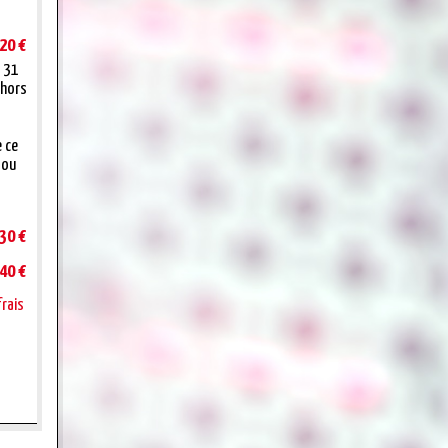
20 €
t 31
 hors
e ce
 ou
30 €
40 €
frais