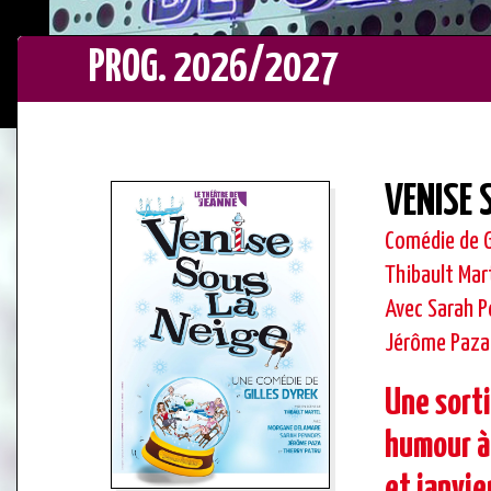
PROG. 2026/2027
VENISE 
Comédie de G
Thibault Mar
Avec Sarah P
Jérôme Paza 
Une sort
humour à
et janvi