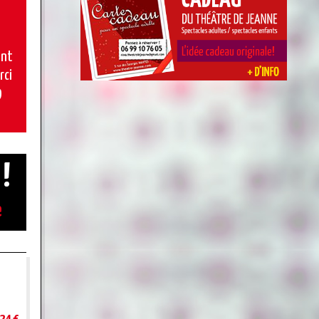
ant
rci
9
 !
e