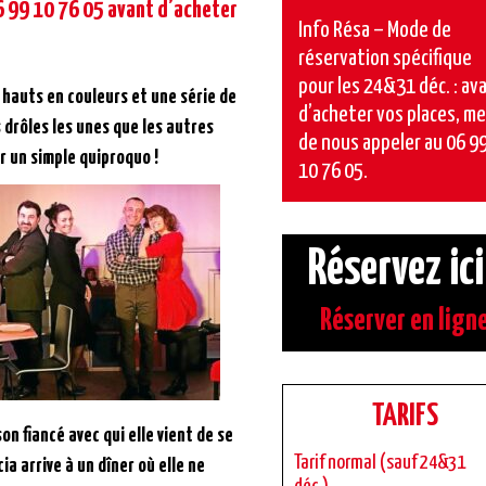
6 99 10 76 05 avant d’acheter
Info Résa – Mode de
réservation spécifique
pour les 24&31 déc. : av
hauts en couleurs et une série de
d’acheter vos places, me
 drôles les unes que les autres
de nous appeler au 06 9
 un simple quiproquo !
10 76 05.
Réservez ici
Réserver en lign
TARIFS
on fiancé avec qui elle vient de se
Tarif normal (sauf 24&31
cia arrive à un dîner où elle ne