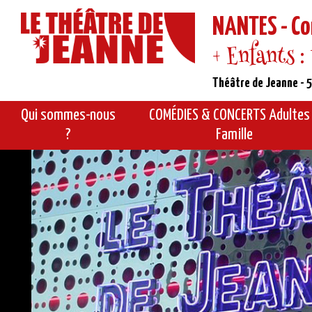
NANTES - Co
+ Enfants :
Théâtre de Jeanne - 5
Qui sommes-nous
COMÉDIES & CONCERTS Adultes
?
Famille