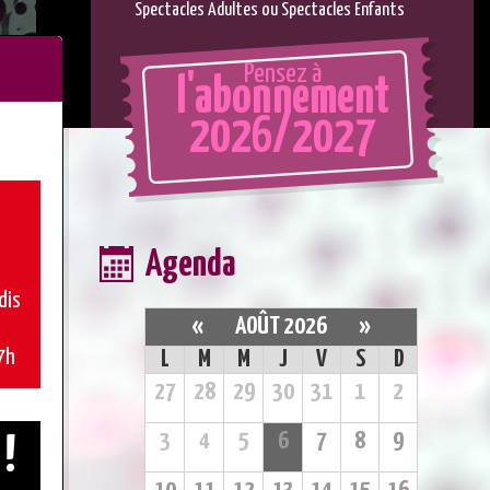
Spectacles Adultes ou Spectacles Enfants
Pensez à
l'abonnement
2026/2027
Agenda
dis
«
AOÛT 2026
»
7h
L
M
M
J
V
S
D
27
28
29
30
31
1
2
3
4
5
6
7
8
9
 !