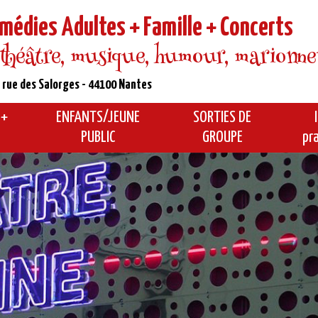
médies Adultes + Famille + Concerts
 théâtre, musique, humour, marionnette
 rue des Salorges - 44100 Nantes
 +
ENFANTS/JEUNE
SORTIES DE
PUBLIC
GROUPE
pr