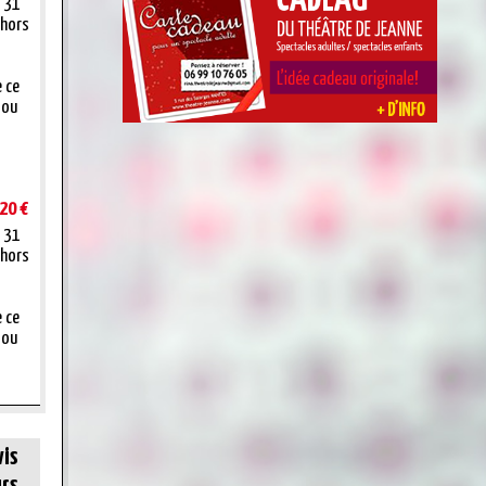
t 31
 hors
e ce
 ou
20 €
t 31
 hors
e ce
 ou
vis
rs