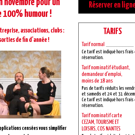
n novembre pour un
Réserver en lign
e 100% humour !
reprise, associations, clubs :
TARIFS
sorties de fin d’année !
Tarif normal
Ce tarif est indiqué hors frais
réservation.
Tarif nominatif étudiant,
demandeur d'emploi,
moins de 18 ans
Pas de tarifs réduits les vend
et samedis et 24 et 31 décem
Ce tarif est indiqué hors frais
réservation.
Tarif nominatif carte
CEZAM, TOURISME ET
plications censées vous simplifier
LOISIRS, COS NANTES