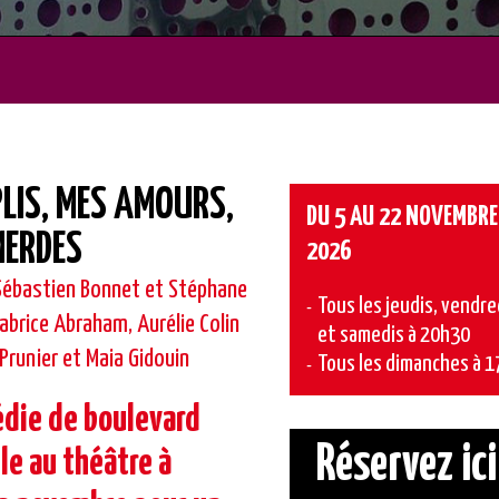
LIS, MES AMOURS,
DU 5 AU 22 NOVEMBRE
MERDES
2026
Sébastien Bonnet et Stéphane
Tous les jeudis, vendre
abrice Abraham, Aurélie Colin
et samedis à 20h30
Prunier et Maia Gidouin
Tous les dimanches à 1
die de boulevard
Réservez ici
ble au théâtre à