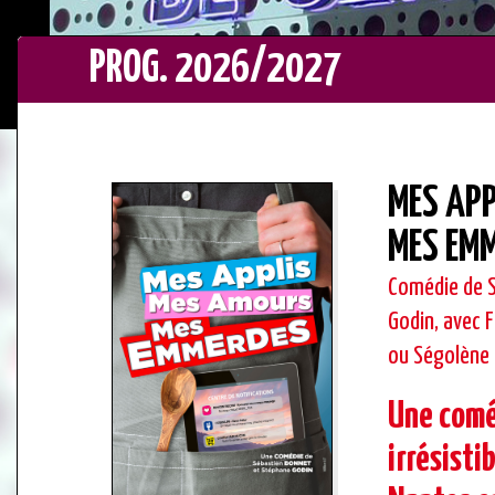
PROG. 2026/2027
MES APP
MES EM
Comédie de 
Godin, avec F
ou Ségolène 
Une comé
irrésisti