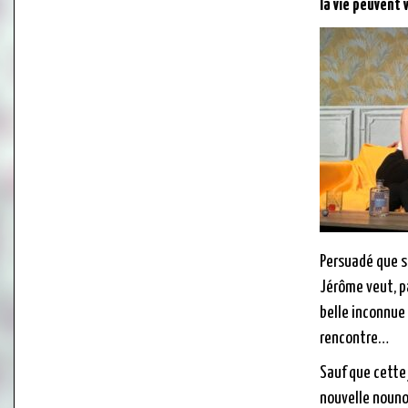
la vie peuvent v
Persuadé que s
Jérôme veut, p
belle inconnue
rencontre…
Sauf que cette
nouvelle nouno