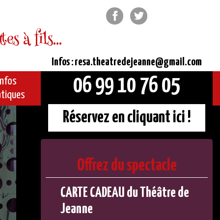
Facebook
Twitter
s à fils...
Infos : resa.theatredejeanne@gmail.com
06 99 10 76 05
Infos
atiques
Réservez en cliquant ici !
Offrez du spectacle
CARTE CADEAU du Théâtre de
Jeanne