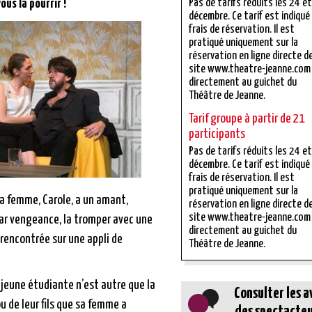
ous la pourrir !
Pas de tarifs réduits les 24 e
décembre. Ce tarif est indiqué
frais de réservation. Il est
pratiqué uniquement sur la
réservation en ligne directe d
site www.theatre-jeanne.com
directement au guichet du
Théâtre de Jeanne.
Tarif groupe à partir de 21
participants
Pas de tarifs réduits les 24 e
décembre. Ce tarif est indiqué
frais de réservation. Il est
pratiqué uniquement sur la
a femme, Carole, a un amant,
réservation en ligne directe d
site www.theatre-jeanne.com
ar vengeance, la tromper avec une
directement au guichet du
 rencontrée sur une appli de
Théâtre de Jeanne.
 jeune étudiante n’est autre que la
Consulter les a
u de leur fils que sa femme a
des spectacteu