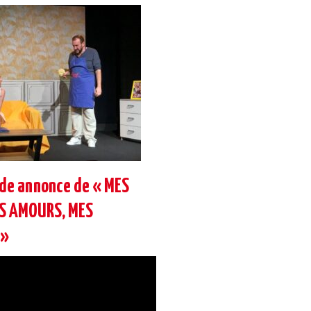
nde annonce de « MES
ES AMOURS, MES
 »