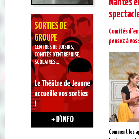
Nantes e
spectacl
SORTIES DE
Comités d’ent
GROUPE
pensez à vos 
CENTRES DE LOISIRS,
COMITÉS D’ENTREPRISE,
SCOLAIRES…
Le Théâtre de Jeanne
accueille vos sorties
!
+ D'INFO
Comment les ap