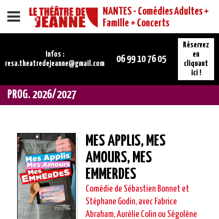
NANTES - Comédies Adultes +
Menu
Famille + Concerts
Réservez
Infos :
en
06 99 10 76 05
resa.theatredejeanne@gmail.com
cliquant
ici !
PROG. 2026/2027
MES APPLIS, MES
AMOURS, MES
EMMERDES
Comédie de Sébastien Bonnet et
Stéphane Godin, avec Fabrice
Abraham, Aurélie Colin ou Ségolène