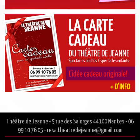
Théâtre de Jeanne - 5 rue des Salorges 44100 Nantes - 06
99 10 76 05 - resa.theatredejeanne@gmail.com