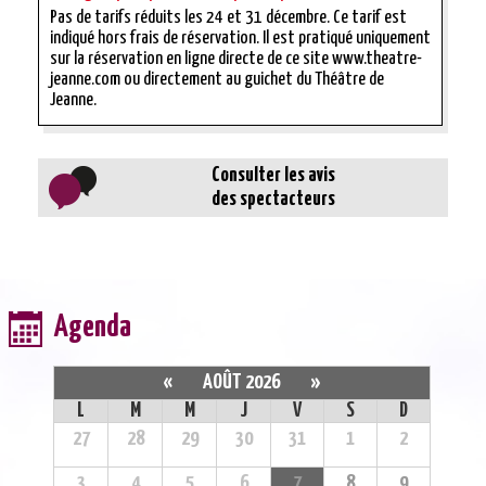
Pas de tarifs réduits les 24 et 31 décembre. Ce tarif est
indiqué hors frais de réservation. Il est pratiqué uniquement
sur la réservation en ligne directe de ce site www.theatre-
jeanne.com ou directement au guichet du Théâtre de
Jeanne.
Consulter les avis
des spectacteurs
Agenda
«
AOÛT 2026
»
L
M
M
J
V
S
D
27
28
29
30
31
1
2
3
4
5
6
7
8
9