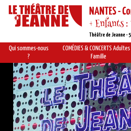
NANTES - Co
+ Enfants :
Théâtre de Jeanne - 5
Qui sommes-nous
COMÉDIES & CONCERTS Adultes
?
Famille