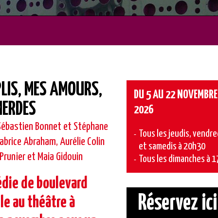
LIS, MES AMOURS,
DU 5 AU 22 NOVEMBRE
MERDES
2026
Sébastien Bonnet et Stéphane
Tous les jeudis, vendre
abrice Abraham, Aurélie Colin
et samedis à 20h30
Prunier et Maia Gidouin
Tous les dimanches à 1
die de boulevard
Réservez ici
ble au théâtre à