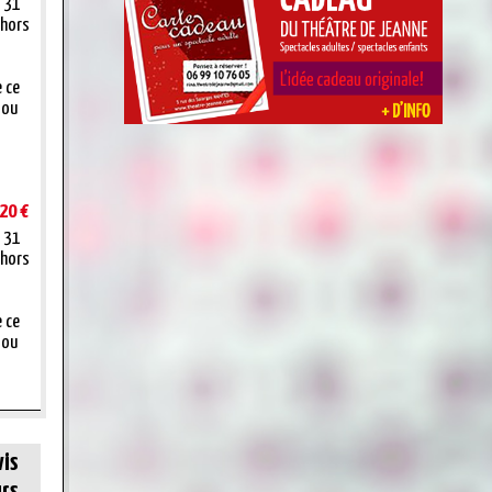
t 31
 hors
e ce
 ou
20 €
t 31
 hors
e ce
 ou
vis
rs