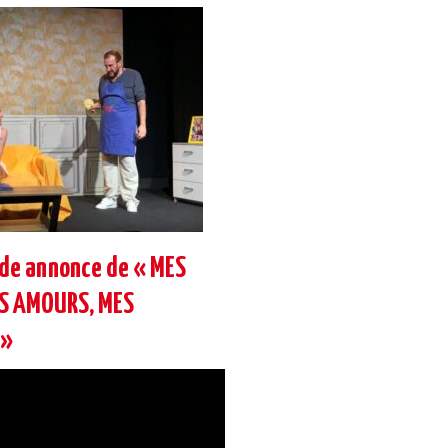
nde annonce de « MES
ES AMOURS, MES
 »