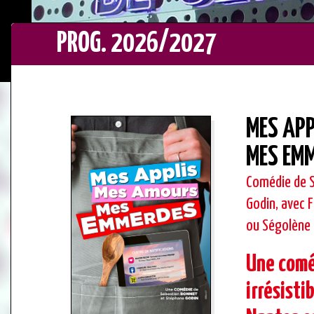
PROG. 2026/2027
MES APP
MES EM
Comédie de 
Godin, avec F
ou Ségolène 
Une comé
irrésisti