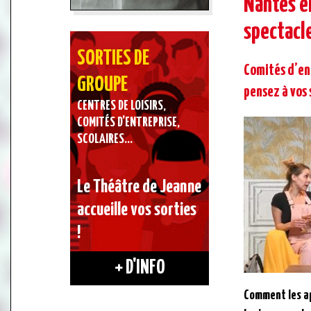
Nantes e
spectacl
SORTIES DE
Comités d’ent
GROUPE
pensez à vos 
CENTRES DE LOISIRS,
COMITÉS D’ENTREPRISE,
SCOLAIRES…
Le Théâtre de Jeanne
accueille vos sorties
!
+ D'INFO
Comment les ap