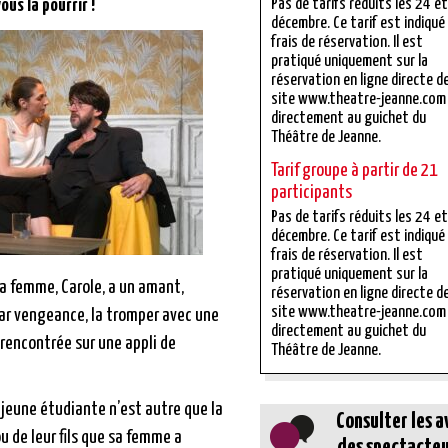
ous la pourrir !
Pas de tarifs réduits les 24 e
décembre. Ce tarif est indiqué
frais de réservation. Il est
pratiqué uniquement sur la
réservation en ligne directe d
site www.theatre-jeanne.com
directement au guichet du
Théâtre de Jeanne.
Tarif groupe à partir de 21
participants
Pas de tarifs réduits les 24 e
décembre. Ce tarif est indiqué
frais de réservation. Il est
pratiqué uniquement sur la
a femme, Carole, a un amant,
réservation en ligne directe d
site www.theatre-jeanne.com
ar vengeance, la tromper avec une
directement au guichet du
 rencontrée sur une appli de
Théâtre de Jeanne.
 jeune étudiante n’est autre que la
Consulter les a
u de leur fils que sa femme a
des spectacteu