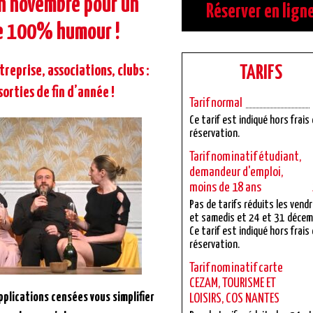
n novembre pour un
Réserver en lign
e 100% humour !
reprise, associations, clubs :
TARIFS
sorties de fin d’année !
Tarif normal
Ce tarif est indiqué hors frais
réservation.
Tarif nominatif étudiant,
demandeur d'emploi,
moins de 18 ans
Pas de tarifs réduits les vend
et samedis et 24 et 31 décem
Ce tarif est indiqué hors frais
réservation.
Tarif nominatif carte
CEZAM, TOURISME ET
plications censées vous simplifier
LOISIRS, COS NANTES