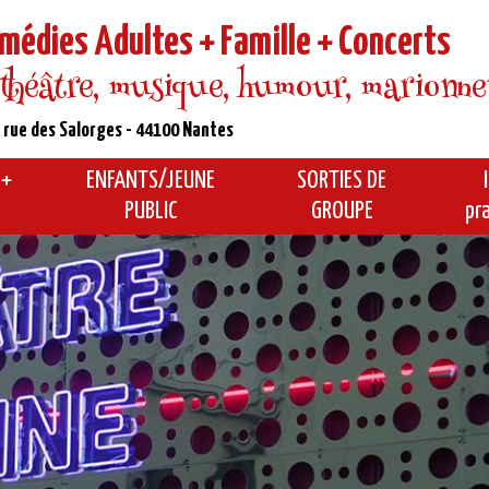
médies Adultes + Famille + Concerts
 théâtre, musique, humour, marionnette
 rue des Salorges - 44100 Nantes
 +
ENFANTS/JEUNE
SORTIES DE
PUBLIC
GROUPE
pr