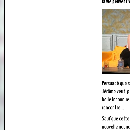
la vie peuvent v
Persuadé que s
Jérôme veut, p
belle inconnue
rencontre…
Sauf que cette
nouvelle nouno