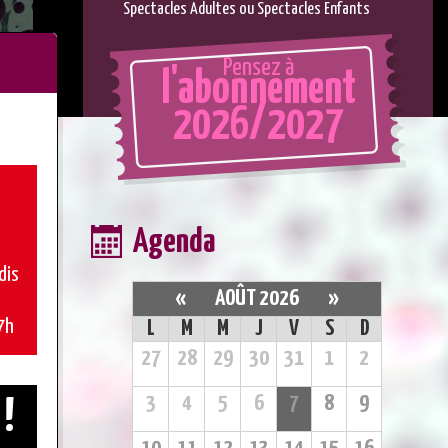
Spectacles Adultes ou Spectacles Enfants
Pensez à
l'abonnement
2026/2027
Agenda
dis
«
AOÛT 2026
»
7h
L
M
M
J
V
S
D
27
28
29
30
31
1
2
3
4
5
6
7
8
9
 !