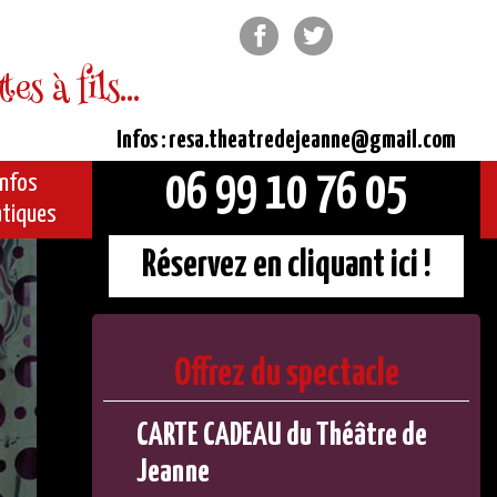
Facebook
Twitter
s à fils...
Infos : resa.theatredejeanne@gmail.com
06 99 10 76 05
Infos
atiques
Réservez en cliquant ici !
Offrez du spectacle
CARTE CADEAU du Théâtre de
Jeanne