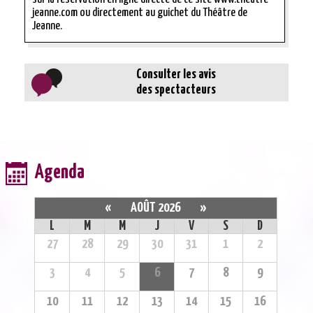
jeanne.com ou directement au guichet du Théâtre de
Jeanne.
Consulter les avis
des spectacteurs
Agenda
«
AOÛT 2026
»
L
M
M
J
V
S
D
27
28
29
30
31
1
2
3
4
5
6
7
8
9
10
11
12
13
14
15
16