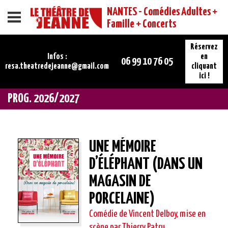
NANTES - Comédies Adultes +
Menu
Famille + Concerts
Réservez
Infos :
en
06 99 10 76 05
resa.theatredejeanne@gmail.com
cliquant
ici !
PROG. 2026/2027
UNE MÉMOIRE
D’ÉLÉPHANT (DANS UN
MAGASIN DE
PORCELAINE)
Comédie de Vincent Delboy, mise en
scène par Thierry Patru