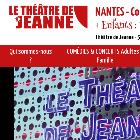
NANTES - Co
+ Enfants :
Théâtre de Jeanne - 5
Qui sommes-nous
COMÉDIES & CONCERTS Adultes
?
Famille