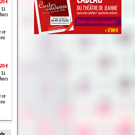
20 €
t 31
 hors
e ce
 ou
20 €
t 31
 hors
e ce
 ou
vis