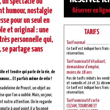
, un spectacle où
nt humour, nostalgie
Réserver en lign
sse pour un seul en
le et original : une
TARIFS
très personnelle qui,
Tarif normal
, se partage sans
Ce tarif est indiqué hors frais
réservation.
Tarif nominatif étudiant,
demandeur d'emploi,
ôle et tendre qui parle de la vie, de
moins de 18 ans
l’amour… Et parfois même de vélo !
Pas de tarifs réduits les vend
et samedis et 24 et 31 décem
madeleine de Proust, un objet au
Ce tarif est indiqué hors frais
réservation.
e que l’on a oublié. Mais, un jour,
Tarif nominatif carte
nt notre attention. On le regarde
CEZAM, TOURISME ET
ompte à quel point il a façonné