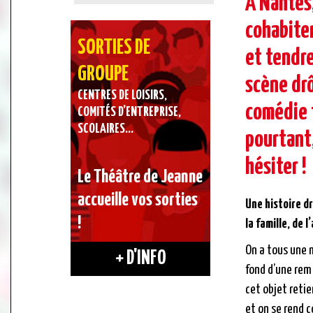
À Nantes
cohabite
SORTIES DE
et tendre
GROUPE
scène drô
CENTRES DE LOISIRS,
comédie 
COMITÉS D’ENTREPRISE,
SCOLAIRES…
pourtant
hésiter !
Le Théâtre de Jeanne
accueille vos sorties
Une histoire dr
!
la famille, de 
On a tous une 
+ D'INFO
fond d’une remis
cet objet retie
et on se rend c