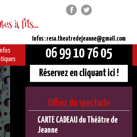
Facebook
Twitter
s à fils...
Infos : resa.theatredejeanne@gmail.com
06 99 10 76 05
Infos
atiques
Réservez en cliquant ici !
Offrez du spectacle
CARTE CADEAU du Théâtre de
Jeanne