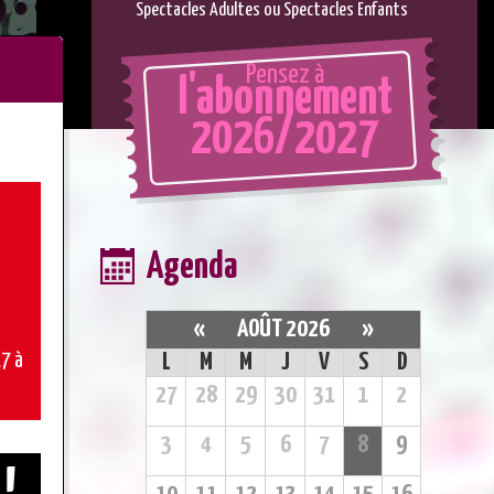
Spectacles Adultes ou Spectacles Enfants
Pensez à
l'abonnement
2026/2027
Agenda
«
AOÛT 2026
»
7 à
L
M
M
J
V
S
D
27
28
29
30
31
1
2
3
4
5
6
7
8
9
 !