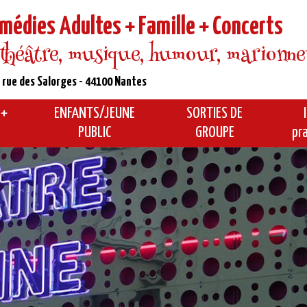
médies Adultes + Famille + Concerts
 théâtre, musique, humour, marionnette
 rue des Salorges - 44100 Nantes
 +
ENFANTS/JEUNE
SORTIES DE
PUBLIC
GROUPE
pr