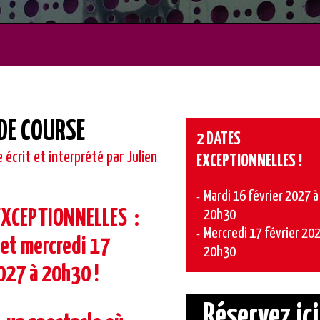
 DE COURSE
2 DATES
 écrit et interprété par Julien
EXCEPTIONNELLES !
Mardi 16 février 2027 à
EXCEPTIONNELLES :
20h30
Mercredi 17 février 202
 et mercredi 17
20h30
027 à 20h30 !
Réservez ici