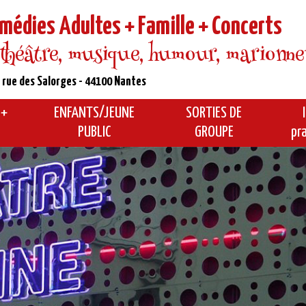
médies Adultes + Famille + Concerts
 théâtre, musique, humour, marionnette
 rue des Salorges - 44100 Nantes
 +
ENFANTS/JEUNE
SORTIES DE
PUBLIC
GROUPE
pr