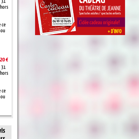
t 31
 hors
e ce
 ou
20 €
t 31
 hors
e ce
 ou
vis
rs