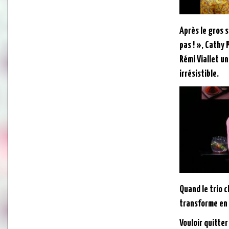
Après le gros 
pas ! », Cathy 
Rémi Viallet u
irrésistible.
Quand le trio c
transforme en 
Vouloir quitter