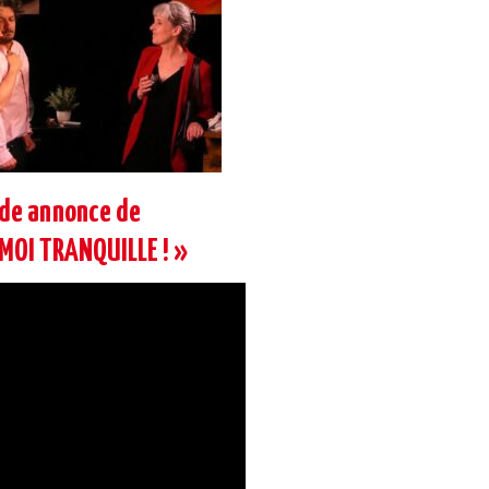
nde annonce de
MOI TRANQUILLE ! »