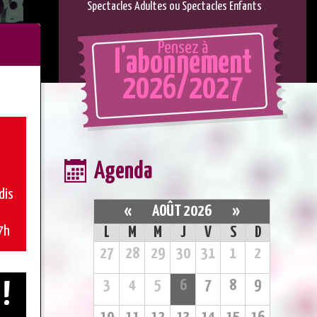
Spectacles Adultes ou Spectacles Enfants
Pensez à
l'abonnement
2026/2027
Agenda
dis
«
AOÛT 2026
»
7h
L
M
M
J
V
S
D
27
28
29
30
31
1
2
3
4
5
6
7
8
9
 !