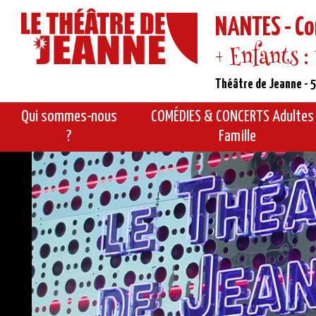
NANTES - Co
+ Enfants :
Théâtre de Jeanne - 5
Qui sommes-nous
COMÉDIES & CONCERTS Adultes
?
Famille