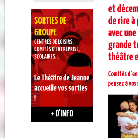
et décem
de rire à
SORTIES DE
avec une
GROUPE
CENTRES DE LOISIRS,
grande tr
COMITÉS D’ENTREPRISE,
théâtre e
SCOLAIRES…
Comités d’ent
Le Théâtre de Jeanne
pensez à vos 
accueille vos sorties
!
+ D'INFO