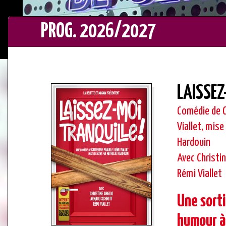
PROG. 2026/2027
LAISSEZ
Comédie de C
Viallet, mise
Hardouin
Avec Christi
Rémi Viallet
Une sort
humour à