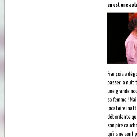
en est une aut
François a dég
passer la nuit 
une grande nouv
sa femme ! Mais
locataire inat
débordante qui
son pire cauch
qu’ils ne sont 