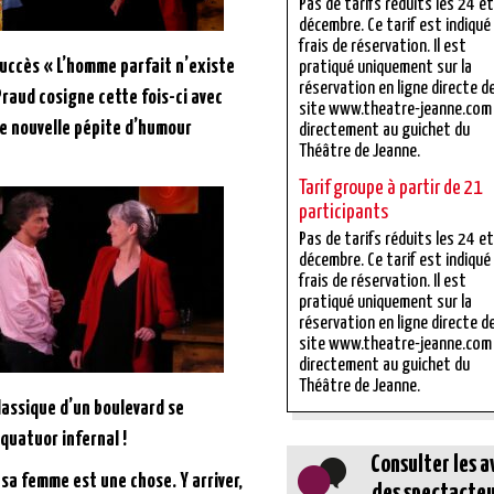
Pas de tarifs réduits les 24 e
décembre. Ce tarif est indiqué
frais de réservation. Il est
succès « L’homme parfait n’existe
pratiqué uniquement sur la
réservation en ligne directe d
Praud cosigne cette fois-ci avec
site www.theatre-jeanne.com
ne nouvelle pépite d’humour
directement au guichet du
Théâtre de Jeanne.
Tarif groupe à partir de 21
participants
Pas de tarifs réduits les 24 e
décembre. Ce tarif est indiqué
frais de réservation. Il est
pratiqué uniquement sur la
réservation en ligne directe d
site www.theatre-jeanne.com
directement au guichet du
Théâtre de Jeanne.
lassique d’un boulevard se
quatuor infernal !
Consulter les a
 sa femme est une chose. Y arriver,
des spectacteu