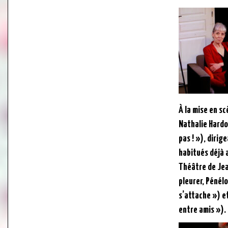
À la mise en sc
Nathalie Hardo
pas ! »), dirig
habitués déjà 
Théâtre de Jea
pleurer, Pénél
s’attache ») et
entre amis »).