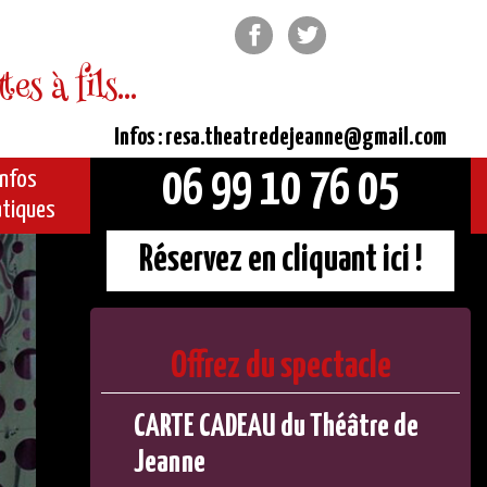
Facebook
Twitter
s à fils...
Infos : resa.theatredejeanne@gmail.com
06 99 10 76 05
Infos
atiques
Réservez en cliquant ici !
Offrez du spectacle
CARTE CADEAU du Théâtre de
Jeanne