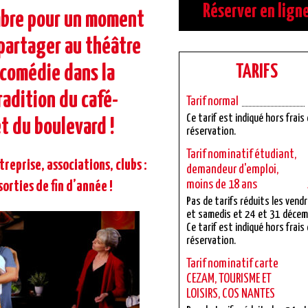
Réserver en lign
bre pour un moment
 partager au théâtre
comédie dans la
TARIFS
adition du café-
Tarif normal
Ce tarif est indiqué hors frais
t du boulevard !
réservation.
Tarif nominatif étudiant,
reprise, associations, clubs :
demandeur d'emploi,
moins de 18 ans
sorties de fin d’année !
Pas de tarifs réduits les vend
et samedis et 24 et 31 décem
Ce tarif est indiqué hors frais
réservation.
Tarif nominatif carte
CEZAM, TOURISME ET
LOISIRS, COS NANTES