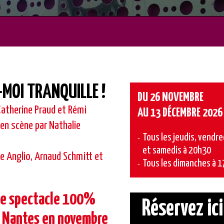
-MOI TRANQUILLE !
DU 26 NOVEMBRE
atherine Praud et Rémi
AU 13 DÉCEMBRE 2026
 en scène par Nathalie
Tous les jeudis, vendre
et samedis à 20h30
ne Anglio, Arnaud Schmitt et
Tous les dimanches à 1
ie spectacle 100%
Réservez ici
 Nantes en novembre