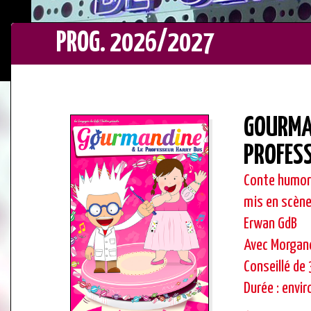
PROG. 2026/2027
GOURMAN
PROFES
Conte humori
mis en scène
Erwan GdB
Avec Morgan
Conseillé de 
Durée : envi