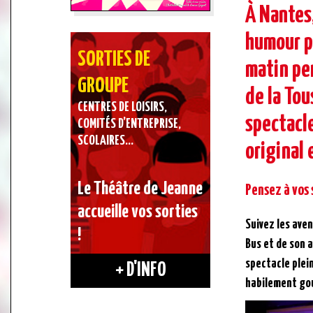
À Nantes
humour po
SORTIES DE
matin pe
GROUPE
de la Tou
CENTRES DE LOISIRS,
spectacl
COMITÉS D’ENTREPRISE,
SCOLAIRES…
original 
Le Théâtre de Jeanne
Pensez à vos 
accueille vos sorties
Suivez les ave
!
Bus et de son 
spectacle plei
+ D'INFO
habilement go