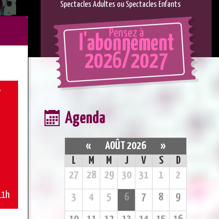
Spectacles Adultes ou Spectacles Enfants
Pensez à
l'abonnement
2026/2027
T
Agenda
«
AOÛT 2026
»
L
M
M
J
V
S
D
27
28
29
30
31
1
2
11h
3
4
5
6
7
8
9