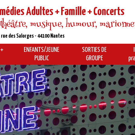
médies Adultes + Famille + Concerts
 théâtre, musique, humour, marionnette
 rue des Salorges - 44100 Nantes
 +
ENFANTS/JEUNE
SORTIES DE
PUBLIC
GROUPE
pr