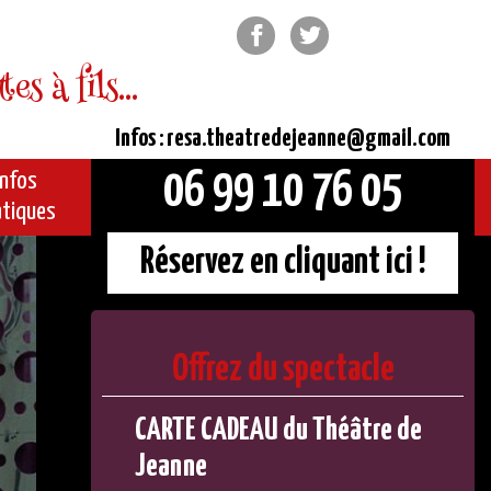
Facebook
Twitter
s à fils...
Infos : resa.theatredejeanne@gmail.com
06 99 10 76 05
Infos
atiques
Réservez en cliquant ici !
Offrez du spectacle
CARTE CADEAU du Théâtre de
Jeanne