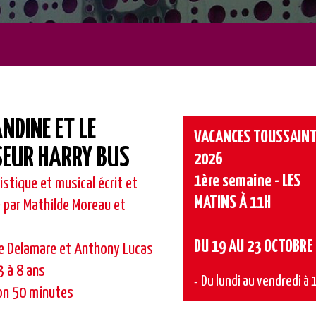
DINE ET LE
VACANCES TOUSSAIN
SEUR HARRY BUS
2026
1ère semaine - LES
stique et musical écrit et
MATINS À 11H
 par Mathilde Moreau et
DU 19 AU 23 OCTOBRE
e Delamare et Anthony Lucas
3 à 8 ans
Du lundi au vendredi à 
ron 50 minutes