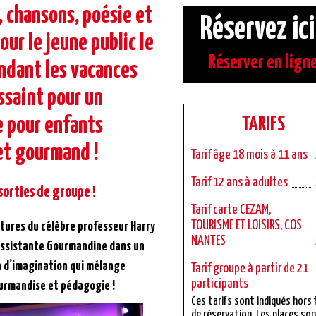
, chansons, poésie et
Réservez ici
ur le jeune public le
Réserver en lign
ndant les vacances
ssaint pour un
e pour enfants
TARIFS
et gourmand !
Tarif âge 18 mois à 11 ans
Tarif 12 ans à adultes
sorties de groupe !
Tarif carte CEZAM,
TOURISME ET LOISIRS, COS
ntures du célèbre professeur Harry
NANTES
assistante Gourmandine dans un
n d’imagination qui mélange
Tarif groupe à partir de 21
participants
urmandise et pédagogie !
Ces tarifs sont indiqués hors 
de réservation. Les places so