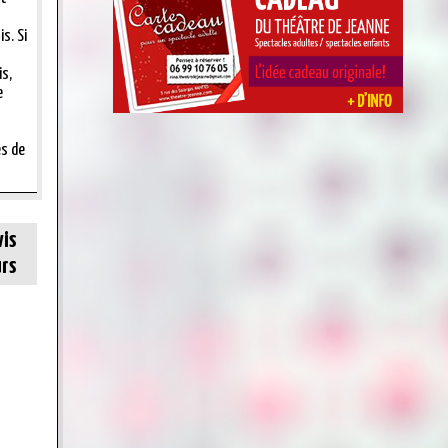
s. Si
s,
e
s
es de
vis
rs