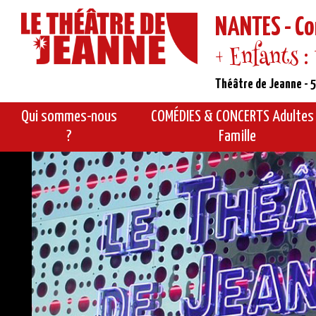
NANTES - Co
+ Enfants :
Théâtre de Jeanne - 5
Qui sommes-nous
COMÉDIES & CONCERTS Adultes
?
Famille