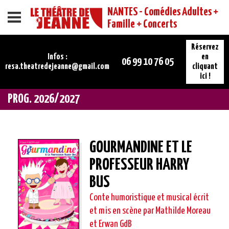
NANTES - Comédies Adultes +
Menu
Famille + Concerts
Réservez
Infos :
en
06 99 10 76 05
resa.theatredejeanne@gmail.com
cliquant
ici !
PROG. 2026/2027
GOURMANDINE ET LE
PROFESSEUR HARRY
BUS
Conte humoristique et musical écrit
et mis en scène par Mathilde Moreau
et Erwan GdB