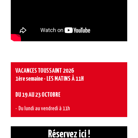
VACANCES TOUSSAINT 2026
1ère semaine - LES MATINS À 11H
DU 19 AU 23 OCTOBRE
Du lundi au vendredi à 11h
Réservez ici !