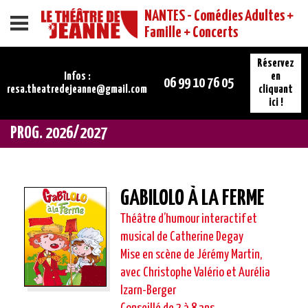
NANTES - Comédies Adultes +
Menu
Famille + Concerts
Réservez
Infos :
en
06 99 10 76 05
resa.theatredejeanne@gmail.com
cliquant
ici !
PROG. 2026/2027
GABILOLO À LA FERME
Théâtre d’humour interactif et
musical de Catherine Degay
Mise en scène de Jérémy Martin,
avec Christophe Valério et Aurélia
Izarn-Berger