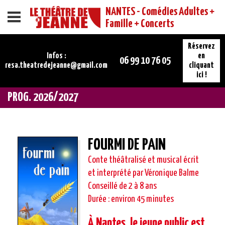
NANTES - Comédies Adultes +
Menu
Famille + Concerts
Réservez
Infos :
en
06 99 10 76 05
resa.theatredejeanne@gmail.com
cliquant
ici !
PROG. 2026/2027
FOURMI DE PAIN
Conte théâtralisé et musical écrit
et interprété par Véronique Balme
Conseillé de 2 à 8 ans
Durée : environ 45 minutes
À Nantes, le jeune public est