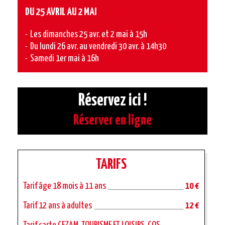
DU 25 AVRIL AU 2 MAI
Les dimanches 25 avr. et 2 mai à 15h
Du lundi 26 avr. au vendredi 30 avr. à 14h30
Samedi 1er mai à 16h
Réservez ici !
Réserver en ligne
TARIFS
Tarif âge 18 mois à 11 ans
10 €
Tarif 12 ans à adultes
12 €