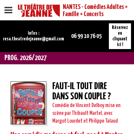
NANTES - Comédies Adultes +
Menu
Famille + Concerts
Réservez
Infos :
en
06 99 10 76 05
resa.theatredejeanne@gmail.com
cliquant
ici !
PROG. 2026/2027
FAUT-IL TOUT DIRE
DANS SON COUPLE ?
Comédie de Vincent Delboy mise en
scène par Thibault Martel, avec
Margot Lourdet et Philippe Talaud