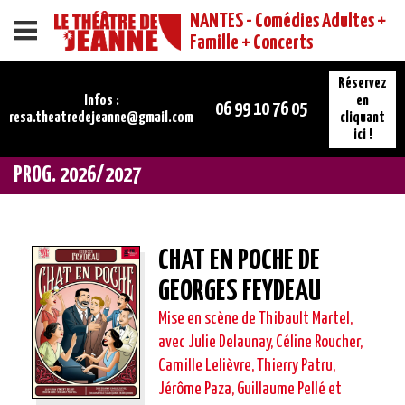
NANTES - Comédies Adultes +
Menu
Famille + Concerts
Réservez
Infos :
en
06 99 10 76 05
resa.theatredejeanne@gmail.com
cliquant
ici !
PROG. 2026/2027
CHAT EN POCHE DE
GEORGES FEYDEAU
Mise en scène de Thibault Martel,
avec Julie Delaunay, Céline Roucher,
Camille Lelièvre, Thierry Patru,
Jérôme Paza, Guillaume Pellé et