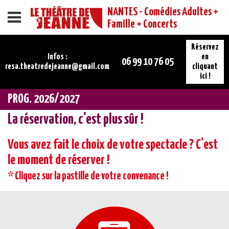
NANTES - Comédies Adultes +
Menu
Famille + Concerts
Réservez
Infos :
en
06 99 10 76 05
resa.theatredejeanne@gmail.com
cliquant
ici !
PROG. 2026/2027
La réservation, c'est plus sûr !
Vous avez fait le choix de votre spectacle ? C’est
le moment de réserver !
* Cliquez sur la pastille de votre convenance !